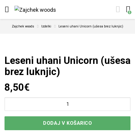
0
Zajchek woods
Izdelki
Leseni uhani Unicorn (ušesa brez luknjic)
Leseni uhani Unicorn (ušesa
brez luknjic)
8,50
€
DODAJ V KOŠARICO